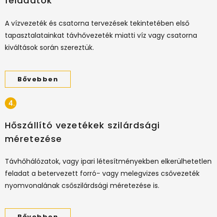
feladatok
A vízvezeték és csatorna tervezések tekintetében első
tapasztalatainkat távhővezeték miatti víz vagy csatorna
kiváltások során szereztük.
Bővebben
4.
Hőszállító vezetékek szilárdsági
méretezése
Távhőhálózatok, vagy ipari létesítményekben elkerülhetetlen
feladat a betervezett forró- vagy melegvizes csővezeték
nyomvonalának csőszilárdsági méretezése is.
Bővebben